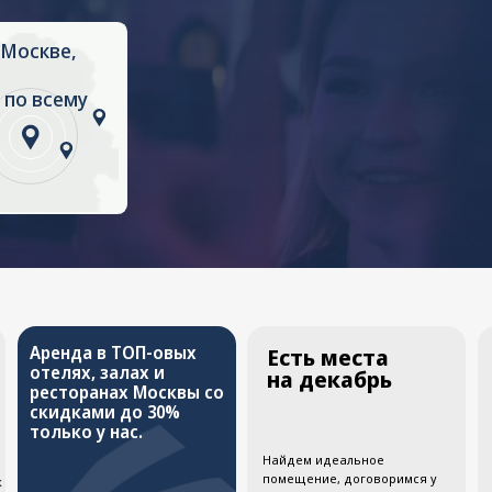
ему
нда в ТОП-овых
Есть места
Работали
лях, залах и
на декабрь
с крупны
торанах Москвы со
банками и
идками до 30%
компани
ько у нас.
Найдем идеальное
Знаем как провес
помещение, договоримся у
масштабное меро
лучших ценах, забронируем на
решить реальные
удобную для вас дату.
бизнеса