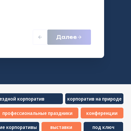
ратив
корпоратив на природе
альные праздники
конференции
Далее
вы
выставки
под ключ
ативы на природе
онлайн формат
ТЬ ВИДЕНИЕ
РИЯТИЯ?