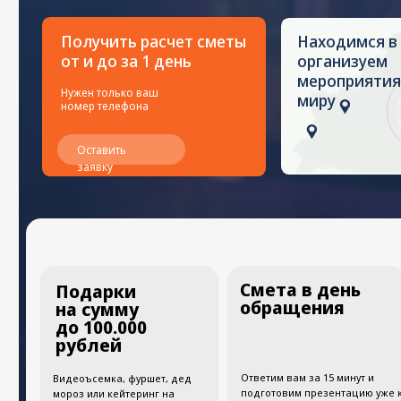
от и до за 1 день
организуем
мероприятия по вс
Нужен только ваш
миру
номер телефона
Оставить
заявку
Смета в день
Аре
Подарки
оте
обращения
на сумму
рес
до 100.000
ск
рублей
тол
Ответим вам за 15 минут и
Видеоъсемка, фуршет, дед
подготовим презентацию уже к
мороз или кейтеринг на
вечеру.
выбор.