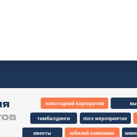
новогодний корпоратив
выездной корпо
в
тимбилдинги
mice мероприятие
профессион
ивенты
юбилей компании
зимние корпорати
гала-ужины
регата
корпор
дни рождения
УЖЕ ЕС
МЕРОП
МЫСЛИМ