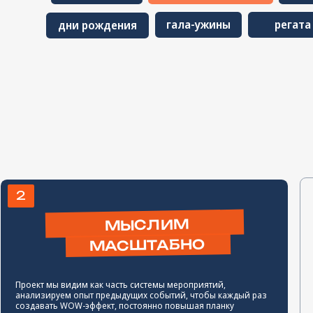
МАСШТАБНО
Расскажите о н
свежим взглядо
решение под ва
кт мы видим как часть системы мероприятий,
события.
изируем опыт предыдущих событий, чтобы каждый раз
авать WOW-эффект, постоянно повышая планку
ДЕЙСТВУЕМ
ХЛАДНОКРОВНО
стиль – спокойствие и уверенность. Мы не приемлем
ы и паники на площадке даже в самых сложных
ациях. Да, форс-мажоры случаются. Но гости о них даже
знают, мы все решим.