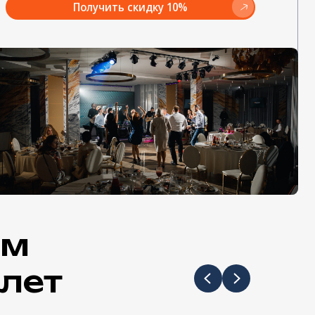
ем
лет