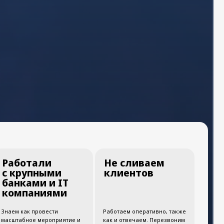
Не сливаем
ми
клиентов
 IT
ями
ти
Работаем оперативно, также
приятие и
как и отвечаем. Перезвоним
 задачи
вам сразу после оставления
заявки.