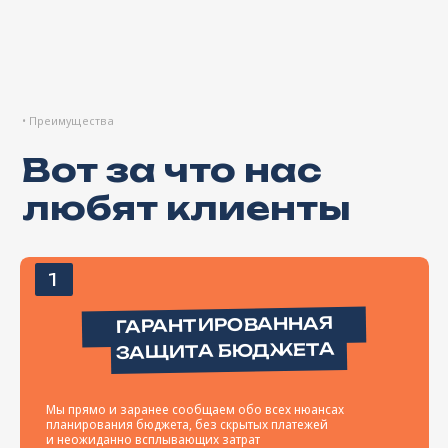
ГАРАНТИРОВАННАЯ
ЗАЩИТА БЮДЖЕТА
Прое
Мы прямо и заранее сообщаем обо всех нюансах
анал
планирования бюджета, без скрытых платежей
созд
и неожиданно всплывающих затрат
Выйдем за рамки — расходы берём на себя по договору.
3
4
СЕТЬ ПРОВЕРЕННЫХ
ПОДРЯДЧИКОВ
Наш 
Для любой опции и задачи мероприятия мы всегда
сует
предоставляем выбор, и, что особенно важно: вы выбираете
ситу
из лучших.
не у
Все, кого мы рекомендуем, - проверенные и надежные профи