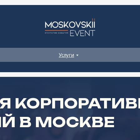
+ 7 960 531 52-81
Услуги
Контакты
event-dm@mail.ru
+ 7 960 531 52-
event-dm@mail
Услуги
Контакты
 КОРПОРАТИВНЫ
 В МОСКВЕ
е,