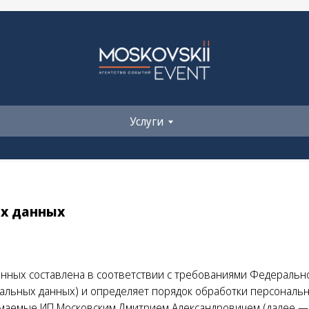
+ 7 960 531 52-81
Услуги
Контакты
event-dm@mail.ru
+ 7 960 531 52-
event-dm@mail
Услуги
Контакты
х данных
нных составлена в соответствии с требованиями Федеральног
нальных данных) и определяет порядок обработки персональ
маемые ИП Московским Дмитрием Александровичем (далее —