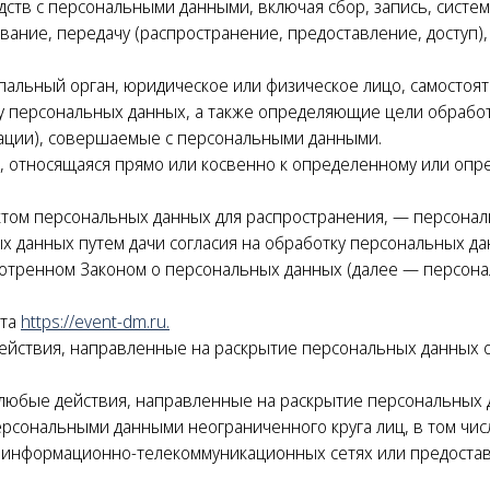
дств с персональными данными, включая сбор, запись, систе
вание, передачу (распространение, предоставление, доступ)
пальный орган, юридическое или физическое лицо, самостоят
 персональных данных, а также определяющие цели обработ
рации), совершаемые с персональными данными.
, относящаяся прямо или косвенно к определенному или опр
том персональных данных для распространения, — персональ
х данных путем дачи согласия на обработку персональных 
смотренном Законом о персональных данных (далее — персон
йта
https://event-dm.ru
.
ействия, направленные на раскрытие персональных данных 
любые действия, направленные на раскрытие персональных 
ерсональными данными неограниченного круга лиц, в том чи
 информационно-телекоммуникационных сетях или предостав