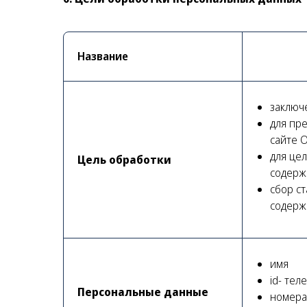
Название
заключ
для пр
сайте 
для цел
Цель обработки
содерж
сбор с
содерж
имя
id- тел
Персональные данные
номера