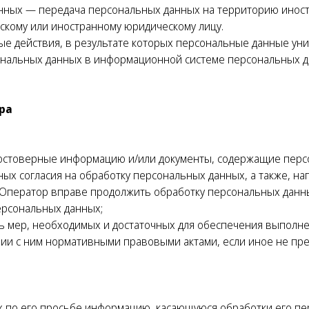
анных — передача персональных данных на территорию иностр
скому или иностранному юридическому лицу.
ые действия, в результате которых персональные данные ун
нальных данных в информационной системе персональных д
ра
достоверные информацию и/или документы, содержащие перс
ных согласия на обработку персональных данных, а также, н
Оператор вправе продолжить обработку персональных данны
ерсональных данных;
ь мер, необходимых и достаточных для обеспечения выполн
вии с ним нормативными правовыми актами, если иное не пр
х по его просьбе информацию, касающуюся обработки его пе