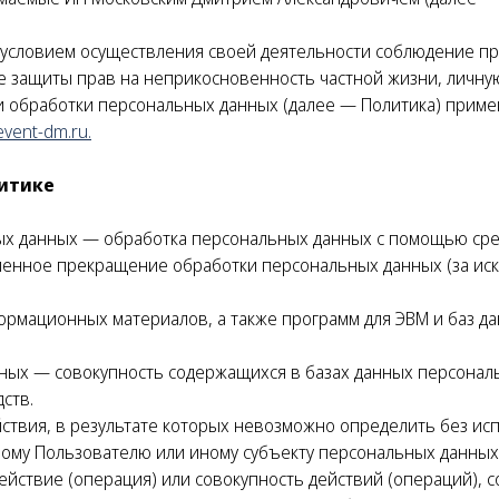
 условием осуществления своей деятельности соблюдение пр
е защиты прав на неприкосновенность частной жизни, личну
и обработки персональных данных (далее — Политика) приме
/event-dm.ru
.
литике
ых данных — обработка персональных данных с помощью сре
менное прекращение обработки персональных данных (за иск
формационных материалов, а также программ для ЭВМ и баз д
нных — совокупность содержащихся в базах данных персона
ств.
йствия, в результате которых невозможно определить без и
ому Пользователю или иному субъекту персональных данных
ействие (операция) или совокупность действий (операций),